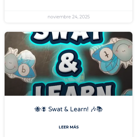
noviembre 24, 2025
🐝🪰 Swat & Learn! 🎶📚
LEER MÁS